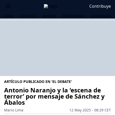
Contribuye
HOME
POLÍTICA
MUNDO
PERIODISMO
ECONOMÍA
ARTÍCULO PUBLICADO EN 'EL DEBATE'
Antonio Naranjo y la ‘escena de
terror’ por mensaje de Sánchez y
Ábalos
OS
Mario Lima
12 May 2025 - 08:29 CET