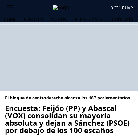
Contribuye
HOME
POLÍTICA
MUNDO
PERIODISMO
ECONOMÍA
El bloque de centroderecha alcanza los 187 parlamentarios
Encuesta: Feijóo (PP) y Abascal
(VOX) consolidan su mayoría
absoluta y dejan a Sánchez (PSOE)
OS
por debajo de los 100 escaños