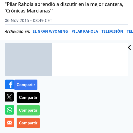
"Pilar Rahola aprendió a discutir en la mejor cantera,
'Crónicas Marcianas'"
06 Nov 2015 - 08:49 CET
Archivado en:
EL GRAN WYOMING
PILAR RAHOLA
TELEVISIÓN
TE
Compartir
Compartir
Compartir
Compartir
Pilar Rahola es la independencia hecha tertuliana, es
como la periodista a la que un día se la comió el