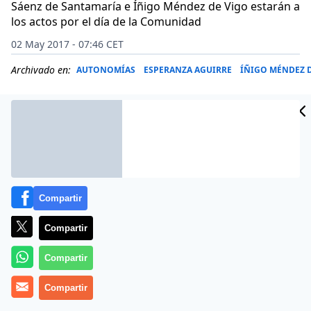
Sáenz de Santamaría e Íñigo Méndez de Vigo estarán a
los actos por el día de la Comunidad
02 May 2017 - 07:46 CET
Archivado en:
AUTONOMÍAS
ESPERANZA AGUIRRE
ÍÑIGO MÉNDEZ 
Compartir
Compartir
Compartir
El mensaje oficial que este 2 de mayo -día de la
Compartir
Comunidad de Madrid- dejará el Partido Popular