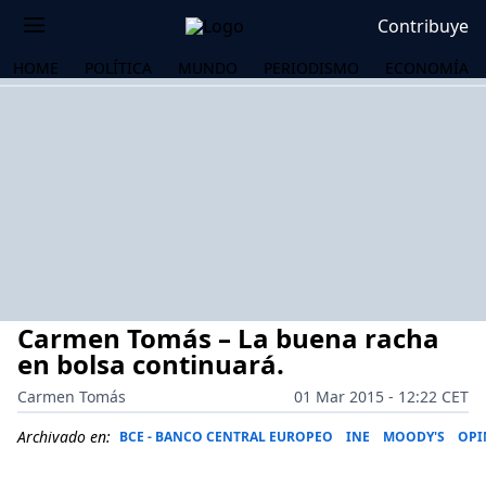
Contribuye
HOME
POLÍTICA
MUNDO
PERIODISMO
ECONOMÍA
Carmen Tomás – La buena racha
en bolsa continuará.
Carmen Tomás
01 Mar 2015 - 12:22 CET
OS
Archivado en:
BCE - BANCO CENTRAL EUROPEO
INE
MOODY'S
OPI