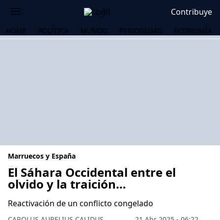
Contribuye
HOME
POLÍTICA
MUNDO
PERIODISMO
ECONOMÍA
Marruecos y España
El Sáhara Occidental entre el
olvido y la traición…
OS
Reactivación de un conflicto congelado
CAROLUS AURELIUS CALIDUS
21 Abr 2025 - 06:22