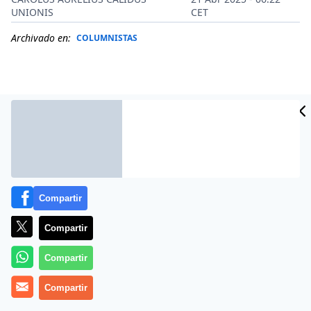
UNIONIS
CET
Archivado en:
COLUMNISTAS
Compartir
Compartir
Más información
Compartir
Compartir