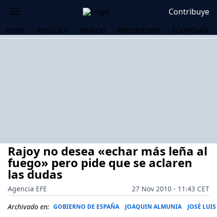
Contribuye
HOME
POLÍTICA
MUNDO
PERIODISMO
ECONOMÍA
Rajoy no desea «echar más leña al
fuego» pero pide que se aclaren
las dudas
Agencia EFE
27 Nov 2010 - 11:43 CET
OS
Archivado en:
GOBIERNO DE ESPAÑA
JOAQUIN ALMUNIA
JOSÉ LUI