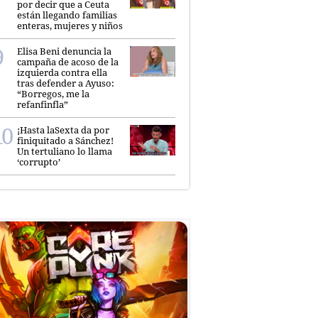
por decir que a Ceuta
están llegando familias
enteras, mujeres y niños
Elisa Beni denuncia la
campaña de acoso de la
izquierda contra ella
tras defender a Ayuso:
“Borregos, me la
refanfinfla”
¡Hasta laSexta da por
finiquitado a Sánchez!
Un tertuliano lo llama
‘corrupto’