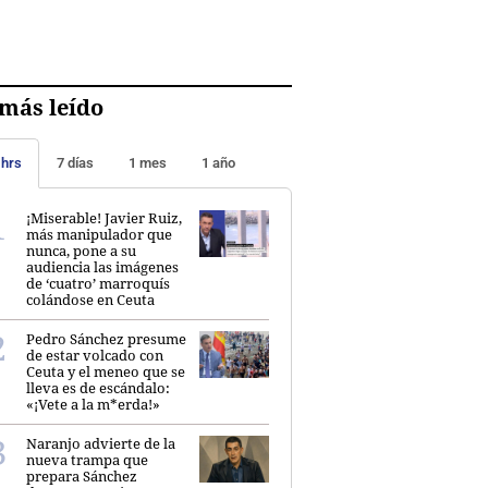
más leído
 hrs
7 días
1 mes
1 año
¡Miserable! Javier Ruiz,
más manipulador que
nunca, pone a su
audiencia las imágenes
de ‘cuatro’ marroquís
colándose en Ceuta
Pedro Sánchez presume
de estar volcado con
Ceuta y el meneo que se
lleva es de escándalo:
«¡Vete a la m*erda!»
Naranjo advierte de la
nueva trampa que
prepara Sánchez