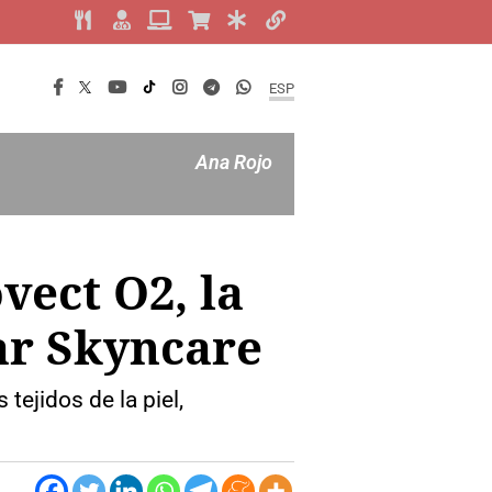
ESP
Ana Rojo
ect O2, la
ar Skyncare
tejidos de la piel,