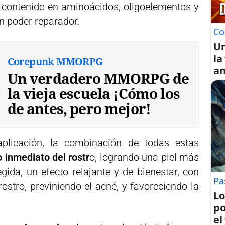
o contenido en aminoácidos, oligoelementos y
n poder reparador.
Co
U
la
Corepunk MMORPG
an
Un verdadero MMORPG de
la vieja escuela ¡Cómo los
de antes, pero mejor!
plicación, la combinación de todas estas
o inmediato del rostr
o, logrando una piel más
egida, un efecto relajante y de bienestar, con
Pa
ostro, previniendo el acné, y favoreciendo la
Lo
po
el