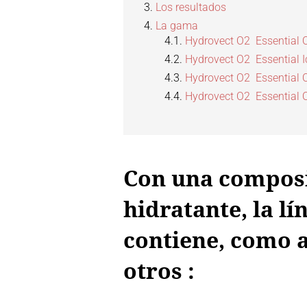
Los resultados
La gama
Hydrovect O2 Essential 
Hydrovect O2 Essential 
Hydrovect O2 Essential O
Hydrovect O2 Essential 
Con una composi
hidratante, la l
contiene, como a
otros :