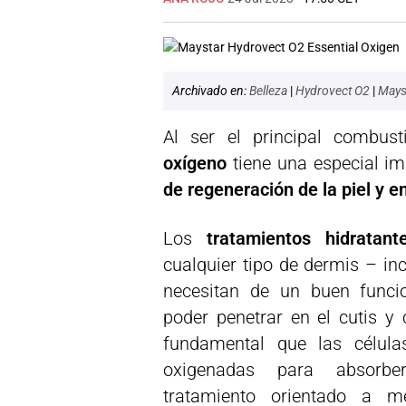
Archivado en:
Belleza
|
Hydrovect O2
|
Mays
Al ser el principal combust
oxígeno
tiene una especial im
de regeneración de la piel y e
Los
tratamientos hidratante
cualquier tipo de dermis – in
necesitan de un buen funci
poder penetrar en el cutis y 
fundamental que las célula
oxigenadas para absorbe
tratamiento orientado a m