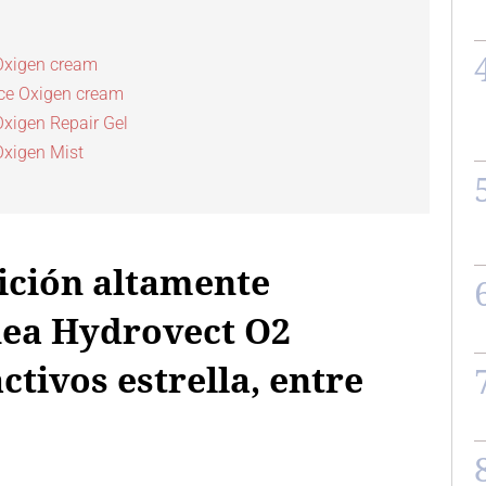
Oxigen cream
Ice Oxigen cream
xigen Repair Gel
Oxigen Mist
ción altamente
ínea Hydrovect O2
ctivos estrella, entre