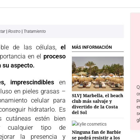
tar
|
Rostro
|
Tratamiento
ible de las células,
el
MÁS INFORMACIÓN
portancia en el
proceso
n su aspecto.
s, imprescindibles
en
Q
cluso en pieles grasas –
o
SLVJ Marbella, el beach
onamiento celular para
p
club más salvaje y
divertido de la Costa
e
conseguir hidratarlo. Es
del Sol
s
s cutáneas estén bien
g
r cualquier tipo de
Ninguna fan de Barbie
ejorar la presencia y
se podrá resistir a los