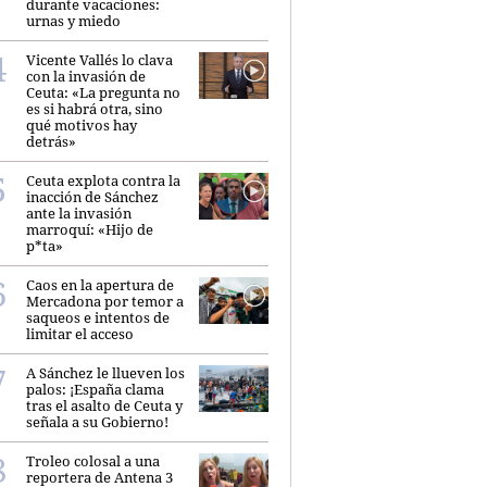
durante vacaciones:
urnas y miedo
Vicente Vallés lo clava
con la invasión de
Ceuta: «La pregunta no
es si habrá otra, sino
qué motivos hay
detrás»
Ceuta explota contra la
inacción de Sánchez
ante la invasión
marroquí: «Hijo de
p*ta»
Caos en la apertura de
Mercadona por temor a
saqueos e intentos de
limitar el acceso
A Sánchez le llueven los
palos: ¡España clama
tras el asalto de Ceuta y
señala a su Gobierno!
Troleo colosal a una
reportera de Antena 3