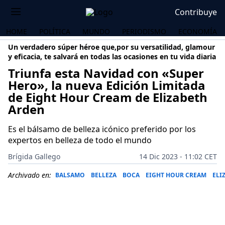
Contribuye
HOME
POLÍTICA
MUNDO
PERIODISMO
ECONOMÍA
Un verdadero súper héroe que,por su versatilidad, glamour
y eficacia, te salvará en todas las ocasiones en tu vida diaria
Triunfa esta Navidad con «Super
Hero», la nueva Edición Limitada
de Eight Hour Cream de Elizabeth
Arden
Es el bálsamo de belleza icónico preferido por los
expertos en belleza de todo el mundo
Brígida Gallego
14 Dic 2023 - 11:02 CET
Archivado en:
BALSAMO
BELLEZA
BOCA
EIGHT HOUR CREAM
ELI
OS