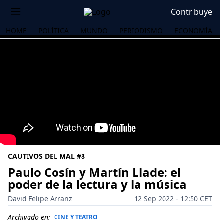
Contribuye
HOME
POLÍTICA
MUNDO
PERIODISMO
ECONOMÍA
CAUTIVOS DEL MAL #8
Paulo Cosín y Martín Llade: el
poder de la lectura y la música
OS
David Felipe Arranz
12 Sep 2022 - 12:50 CET
Archivado en:
CINE Y TEATRO