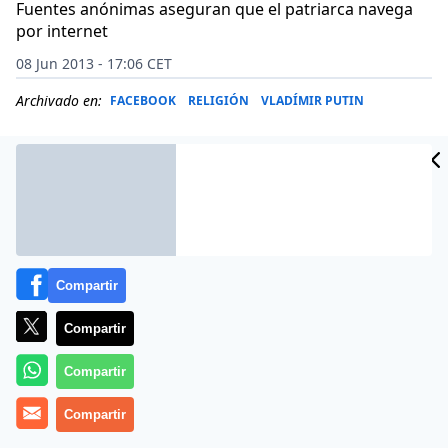
Fuentes anónimas aseguran que el patriarca navega
por internet
08 Jun 2013 - 17:06 CET
Archivado en:
FACEBOOK
RELIGIÓN
VLADÍMIR PUTIN
Compartir
Compartir
Compartir
El
líder de la Iglesia ortodoxa rusa
Compartir
ha instado a los
monjes a no utilizar teléfonos móviles para acceder a