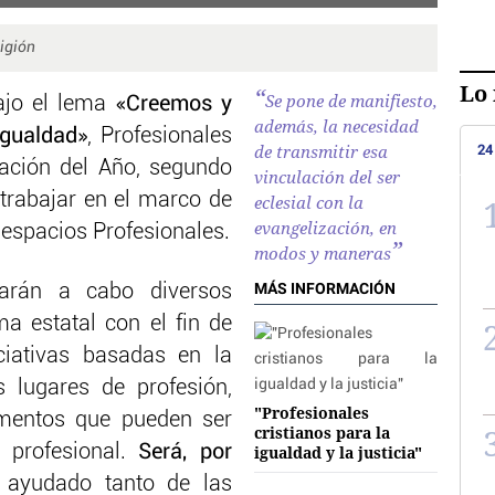
igión
Lo 
Se pone de manifiesto,
Bajo el lema
«Creemos y
además, la necesidad
Igualdad»
, Profesionales
de transmitir esa
24
mación del Año, segundo
vinculación del ser
 trabajar en el marco de
eclesial con la
evangelización, en
s espacios Profesionales.
modos y maneras
MÁS INFORMACIÓN
varán a cabo diversos
a estatal con el fin de
iciativas basadas en la
s lugares de profesión,
"Profesionales
mentos que pueden ser
cristianos para la
 profesional.
Será, por
igualdad y la justicia"
, ayudado tanto de las