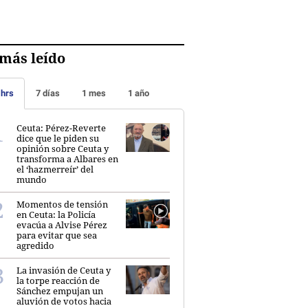
más leído
 hrs
7 días
1 mes
1 año
Ceuta: Pérez-Reverte
dice que le piden su
opinión sobre Ceuta y
transforma a Albares en
el ‘hazmerreír’ del
mundo
Momentos de tensión
en Ceuta: la Policía
evacúa a Alvise Pérez
para evitar que sea
agredido
La invasión de Ceuta y
la torpe reacción de
Sánchez empujan un
aluvión de votos hacia