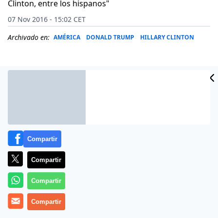
Clinton, entre los hispanos"
07 Nov 2016 - 15:02 CET
Archivado en:
AMÉRICA
DONALD TRUMP
HILLARY CLINTON
Compartir
Compartir
Compartir
(
Cameron Doody
).- Empate técnico entre
Hillary
Clinton
Compartir
y
Donald Trump
, cuando se aproximan a la
meta de la carrera hacia la Casa Blanca. Ese es el