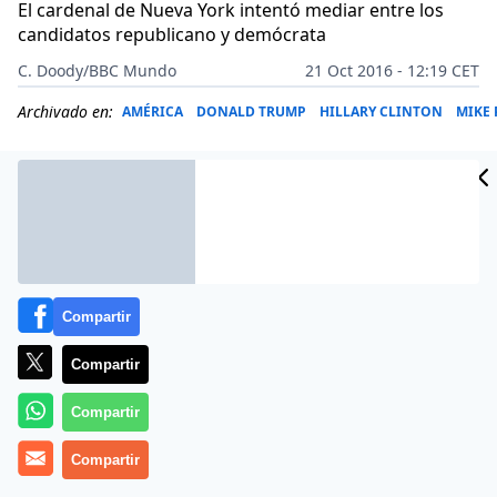
El cardenal de Nueva York intentó mediar entre los
candidatos republicano y demócrata
C. Doody/BBC Mundo
21 Oct 2016 - 12:19 CET
Archivado en:
AMÉRICA
DONALD TRUMP
HILLARY CLINTON
MIKE 
Compartir
Compartir
Compartir
Más información
Compartir