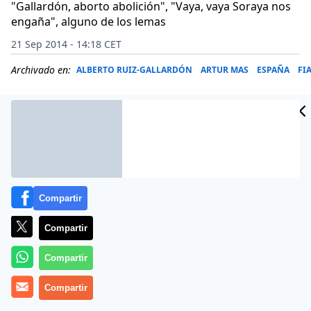
"Gallardón, aborto abolición", "Vaya, vaya Soraya nos
engaña", alguno de los lemas
21 Sep 2014 - 14:18 CET
Archivado en:
ALBERTO RUIZ-GALLARDÓN
ARTUR MAS
ESPAÑA
FI
Compartir
Compartir
Compartir
Varios cientos de personas
Compartir
-algunos miles, según las
crónicas más optimistas- se manifestaron este