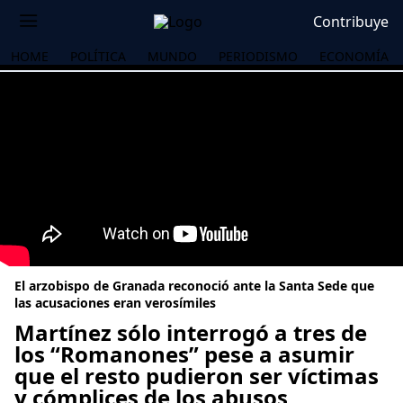
Contribuye
HOME
POLÍTICA
MUNDO
PERIODISMO
ECONOMÍA
El arzobispo de Granada reconoció ante la Santa Sede que
las acusaciones eran verosímiles
Martínez sólo interrogó a tres de
los “Romanones” pese a asumir
OS
que el resto pudieron ser víctimas
y cómplices de los abusos