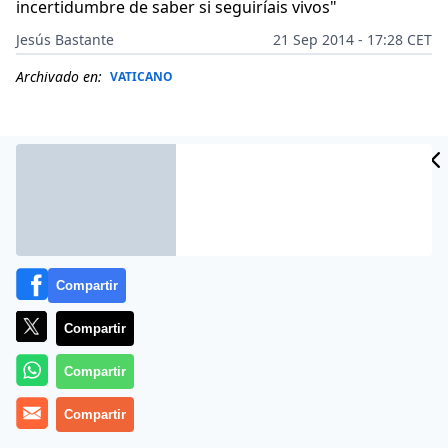
incertidumbre de saber si seguiríais vivos"
Jesús Bastante
21 Sep 2014 - 17:28 CET
Archivado en:
VATICANO
Compartir
Compartir
Compartir
(
Jesús Bastante
).- Abrazos, bendiciones, lágrimas,
silencio, emoción contenida. Nunca un
Compartir
rezo de
vísperas
fue tan intenso, tan emotivo, tan de Dios. Los