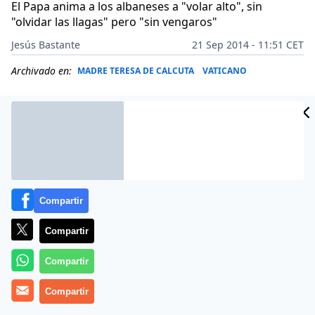
El Papa anima a los albaneses a "volar alto", sin
"olvidar las llagas" pero "sin vengaros"
Jesús Bastante
21 Sep 2014 - 11:51 CET
Archivado en:
MADRE TERESA DE CALCUTA
VATICANO
Compartir
Compartir
Compartir
(Jesús Bastante).- «El Señor envía a todo bautizado a
Compartir
anunciar el Evangelio a toda la gente».
Francisco