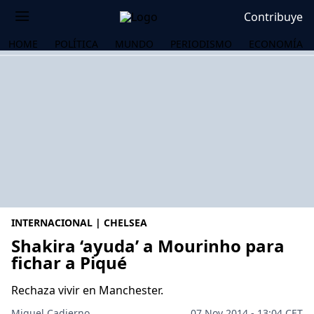
Contribuye
HOME
POLÍTICA
MUNDO
PERIODISMO
ECONOMÍA
INTERNACIONAL | CHELSEA
Shakira ‘ayuda’ a Mourinho para
fichar a Piqué
OS
Rechaza vivir en Manchester.
Miguel Cadierno
07 Nov 2014 - 13:04 CET