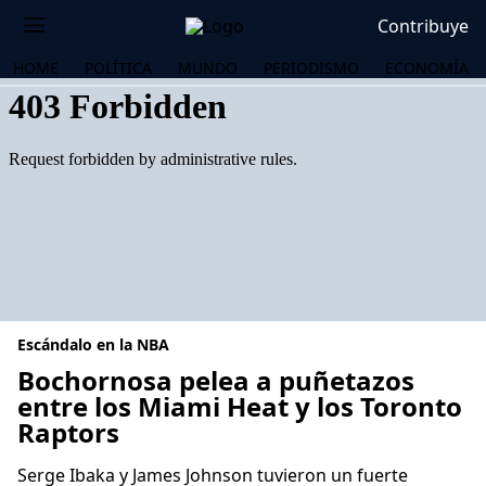
Contribuye
HOME
POLÍTICA
MUNDO
PERIODISMO
ECONOMÍA
Escándalo en la NBA
Bochornosa pelea a puñetazos
entre los Miami Heat y los Toronto
Raptors
OS
Serge Ibaka y James Johnson tuvieron un fuerte