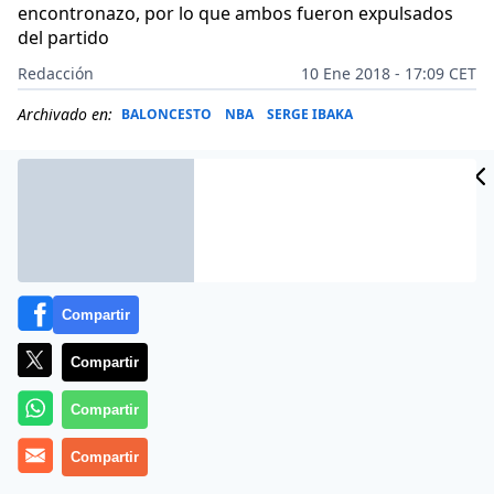
encontronazo, por lo que ambos fueron expulsados
del partido
Redacción
10 Ene 2018 - 17:09 CET
Archivado en:
BALONCESTO
NBA
SERGE IBAKA
Compartir
Compartir
Compartir
Compartir
Dos de las mejores franquicias de la Conferencia Este
de la NBA protagonizaron un caldeado