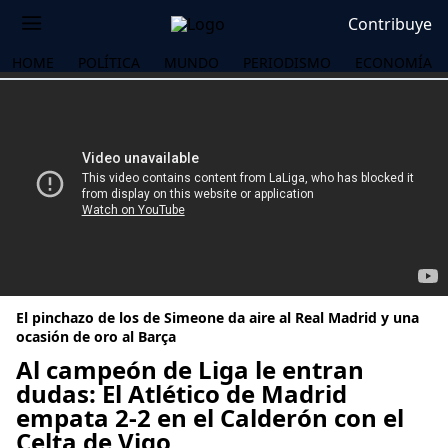
Contribuye
HOME
POLÍTICA
MUNDO
PERIODISMO
ECONOMÍA
El pinchazo de los de Simeone da aire al Real Madrid y una
ocasión de oro al Barça
Al campeón de Liga le entran
dudas: El Atlético de Madrid
OS
empata 2-2 en el Calderón con el
Celta de Vigo