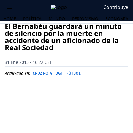
Contribuye
HOME
POLÍTICA
MUNDO
PERIODISMO
ECONOMÍA
El Bernabéu guardará un minuto
de silencio por la muerte en
accidente de un aficionado de la
Real Sociedad
31 Ene 2015 - 16:22 CET
Archivado en:
CRUZ ROJA
DGT
FÚTBOL
OS