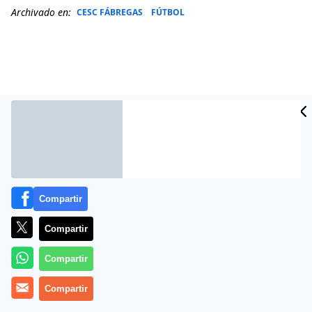
Archivado en:
CESC FÁBREGAS
FÚTBOL
Compartir
Compartir
Más información
Compartir
Compartir