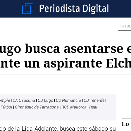
FUTB
Lugo busca asentarse 
nte un aspirante Elc
lompié
|
CA Osasuna
|
CD Lugo
|
CD Numancia
|
CD Tenerife
|
|
Fútbol
|
Gimnástic de Tarragona
|
RCD Mallorca
|
Real
Lo 
cado de la Liga Adelante, busca este sábado su