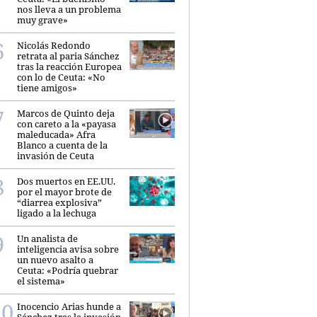
nos lleva a un problema
muy grave»
Nicolás Redondo
retrata al paria Sánchez
tras la reacción Europea
con lo de Ceuta: «No
tiene amigos»
Marcos de Quinto deja
con careto a la «payasa
maleducada» Afra
Blanco a cuenta de la
invasión de Ceuta
Dos muertos en EE.UU.
por el mayor brote de
“diarrea explosiva”
ligado a la lechuga
Un analista de
inteligencia avisa sobre
un nuevo asalto a
Ceuta: «Podría quebrar
el sistema»
Inocencio Arias hunde a
Sánchez tras la invasión