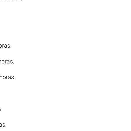
oras.
horas.
horas.
s.
as.