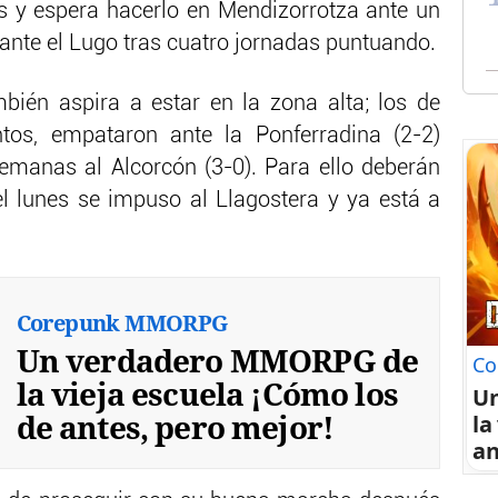
s y espera hacerlo en Mendizorrotza ante un
 ante el Lugo tras cuatro jornadas puntuando.
bién aspira a estar en la zona alta; los de
tos, empataron ante la Ponferradina (2-2)
manas al Alcorcón (3-0). Para ello deberán
 el lunes se impuso al Llagostera y ya está a
Corepunk MMORPG
Un verdadero MMORPG de
Co
la vieja escuela ¡Cómo los
U
de antes, pero mejor!
la
an