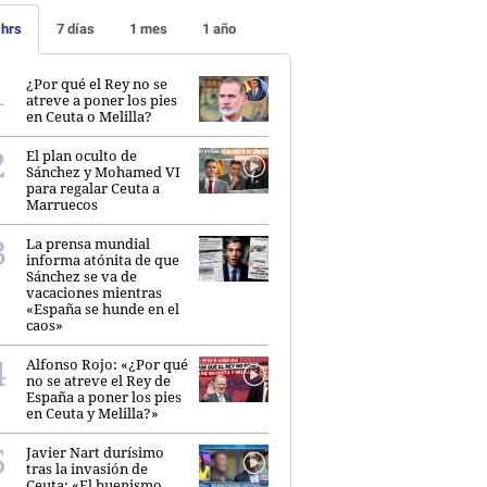
 hrs
7 días
1 mes
1 año
¿Por qué el Rey no se
atreve a poner los pies
en Ceuta o Melilla?
El plan oculto de
Sánchez y Mohamed VI
para regalar Ceuta a
Marruecos
La prensa mundial
informa atónita de que
Sánchez se va de
vacaciones mientras
«España se hunde en el
caos»
Alfonso Rojo: «¿Por qué
no se atreve el Rey de
España a poner los pies
en Ceuta y Melilla?»
Javier Nart durísimo
tras la invasión de
Ceuta: «El buenismo