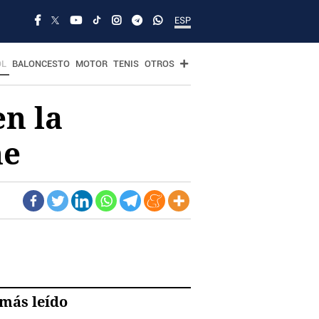
ESP
OL
BALONCESTO
MOTOR
TENIS
OTROS
en la
he
más leído