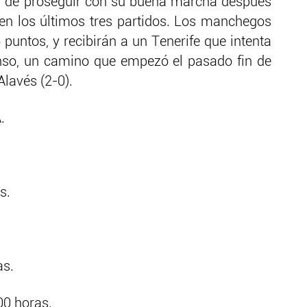
rá de proseguir con su buena marcha después
en los últimos tres partidos. Los manchegos
untos, y recibirán a un Tenerife que intenta
enso, un camino que empezó el pasado fin de
Alavés (2-0).
.
s.
as.
00 horas.