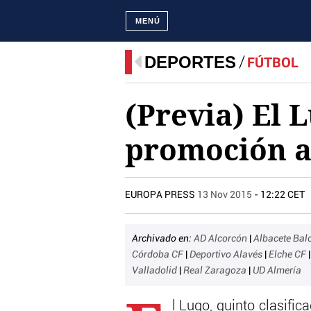
MENÚ
DEPORTES
FÚTBOL
(Previa) El 
promoción a
EUROPA PRESS
13 Nov 2015
- 12:22 CET
Archivado en:
AD Alcorcón
|
Albacete Ba
Córdoba CF
|
Deportivo Alavés
|
Elche CF
Valladolid
|
Real Zaragoza
|
UD Almería
l Lugo, quinto clasifi