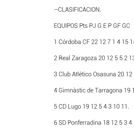
–CLASIFICACION.
EQUIPOS Pts PJ G E P GF GC
1 Córdoba CF 22 12 7 1 4 15 1
2 Real Zaragoza 20 12 5 5 2 13
3 Club Atlético Osasuna 20 12 
4 Gimnàstic de Tarragona 19 1
5 CD Lugo 19 12 5 4 3 10 11.
6 SD Ponferradina 18 12 5 3 4 