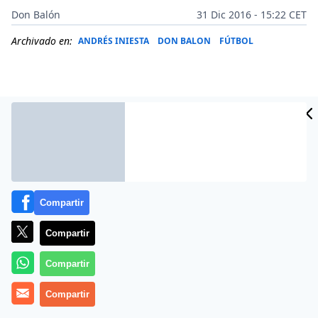
Don Balón
31 Dic 2016 - 15:22 CET
Archivado en:
ANDRÉS INIESTA
DON BALON
FÚTBOL
Compartir
Compartir
Andrés Iniesta tiene claro que quiere acabar su
Compartir
carrera en el Barcelona. El manchego es feliz en el club
Compartir
y espera el momento de poder cerrar al fin su
renovación.