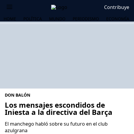
Contribuye
HOME
POLÍTICA
MUNDO
PERIODISMO
ECONOMÍA
DON BALÓN
Los mensajes escondidos de
Iniesta a la directiva del Barça
OS
El manchego habló sobre su futuro en el club
azulgrana