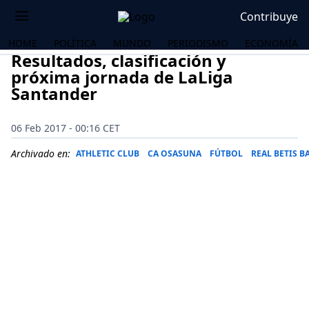
Contribuye
HOME
POLÍTICA
MUNDO
PERIODISMO
ECONOMÍA
Resultados, clasificación y
próxima jornada de LaLiga
Santander
06 Feb 2017 - 00:16 CET
Archivado en:
ATHLETIC CLUB
CA OSASUNA
FÚTBOL
REAL BETIS 
OS