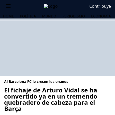
Contribuye
HOME
POLÍTICA
MUNDO
PERIODISMO
ECONOMÍA
Al Barcelona FC le crecen los enanos
El fichaje de Arturo Vidal se ha
convertido ya en un tremendo
quebradero de cabeza para el
OS
Barça