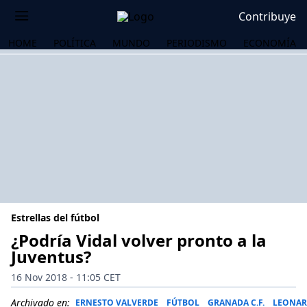
Contribuye
HOME
POLÍTICA
MUNDO
PERIODISMO
ECONOMÍA
Estrellas del fútbol
¿Podría Vidal volver pronto a la
Juventus?
OS
16 Nov 2018 - 11:05 CET
Archivado en:
ERNESTO VALVERDE
FÚTBOL
GRANADA C.F.
LEONAR