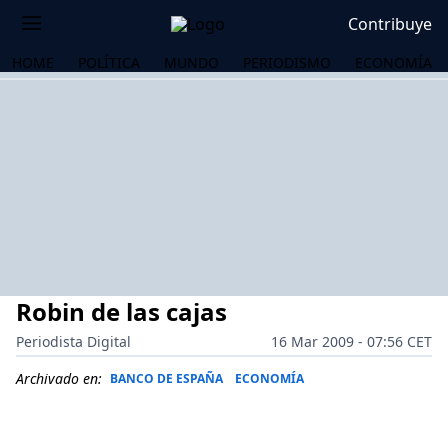
Contribuye
HOME
POLÍTICA
MUNDO
PERIODISMO
ECONOMÍA
Robin de las cajas
Periodista Digital
16 Mar 2009 - 07:56 CET
Archivado en:
BANCO DE ESPAÑA
ECONOMÍA
OS