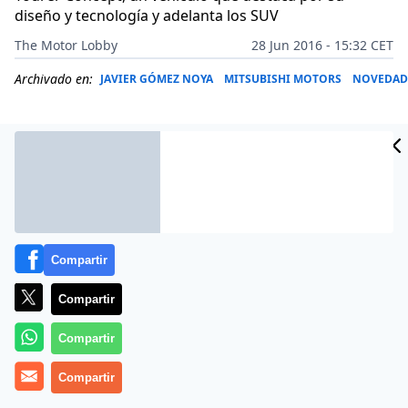
diseño y tecnología y adelanta los SUV
The Motor Lobby
28 Jun 2016 - 15:32 CET
Archivado en:
JAVIER GÓMEZ NOYA
MITSUBISHI MOTORS
NOVEDAD
Compartir
Compartir
Compartir
Después de que el
Concept XR PHEV II
viera la luz en
Compartir
2015 durante el Salón de Ginebra y,a continuación, el