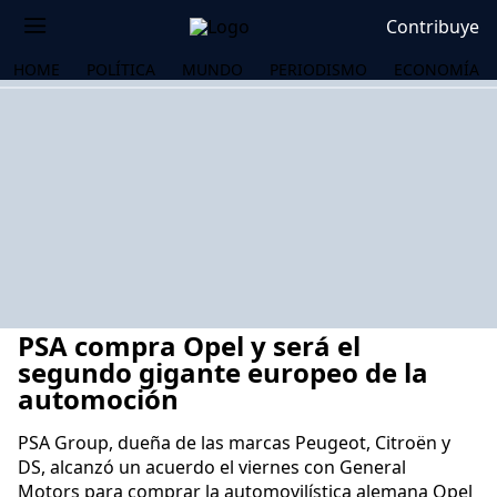
Contribuye
HOME
POLÍTICA
MUNDO
PERIODISMO
ECONOMÍA
PSA compra Opel y será el
segundo gigante europeo de la
automoción
PSA Group, dueña de las marcas Peugeot, Citroën y
OS
DS, alcanzó un acuerdo el viernes con General
Motors para comprar la automovilística alemana Opel