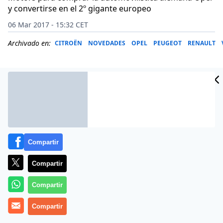
y convertirse en el 2º gigante europeo
06 Mar 2017 - 15:32 CET
Archivado en:
CITROËN
NOVEDADES
OPEL
PEUGEOT
RENAULT
Compartir
Compartir
Compartir
El grupo francés y
General Motors
convocaron este
Compartir
sábado una conferencia de prensa en la sede central