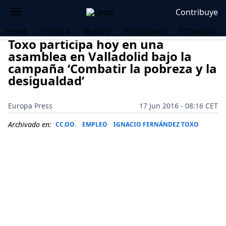
Contribuye
HOME
POLÍTICA
MUNDO
PERIODISMO
ECONOMÍA
Toxo participa hoy en una
asamblea en Valladolid bajo la
campaña ‘Combatir la pobreza y la
desigualdad’
Europa Press
17 Jun 2016 - 08:16 CET
Archivado en:
CC.OO.
EMPLEO
IGNACIO FERNÁNDEZ TOXO
OS