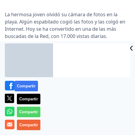
La hermosa joven olvidó su cámara de fotos en la
playa. Algún espabilado cogió las fotos y las colgó en
Internet. Hoy se ha convertido en una de las más
buscadas de la Red, con 17.000 vistas diarias.
«Ayudanos a juntar a esta chica con su cámara». Así
aparecía en Internet el anuncio en una página web, en
la que se muestran las imágenes calientes de una
joven aparentemente desconocida.
Compartir
Más de 17 mil personas se unieron a esta búsqueda
británica que trataba de dar con el paradero de la
Compartir
dueña de las fotografías. Incluso el diario
Compartir
sensacionalista The Sun publicó alguna de las
imágenes que circulan en la web.
Compartir
«Por favor, envía esta página todos tus amigos así