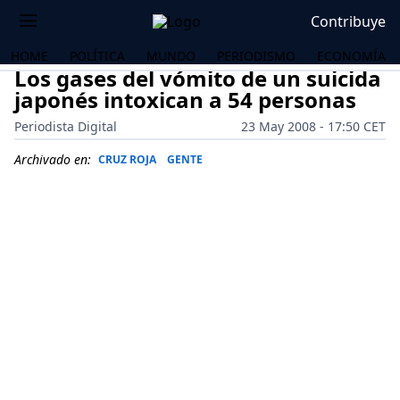
Contribuye
HOME
POLÍTICA
MUNDO
PERIODISMO
ECONOMÍA
Los gases del vómito de un suicida
japonés intoxican a 54 personas
Periodista Digital
23 May 2008 - 17:50 CET
Archivado en:
CRUZ ROJA
GENTE
OS