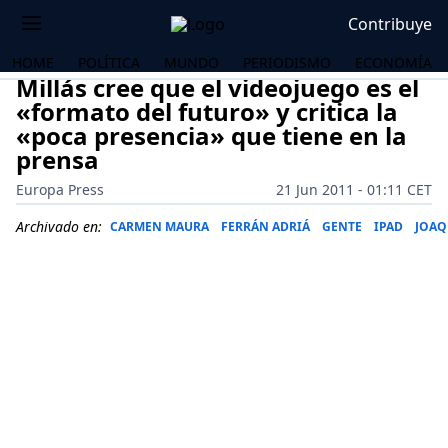
Contribuye
HOME
POLÍTICA
MUNDO
PERIODISMO
ECONOMÍA
Millás cree que el videojuego es el
«formato del futuro» y critica la
«poca presencia» que tiene en la
prensa
Europa Press
21 Jun 2011 - 01:11 CET
Archivado en:
CARMEN MAURA
FERRÁN ADRIÁ
GENTE
IPAD
JOAQ
OS