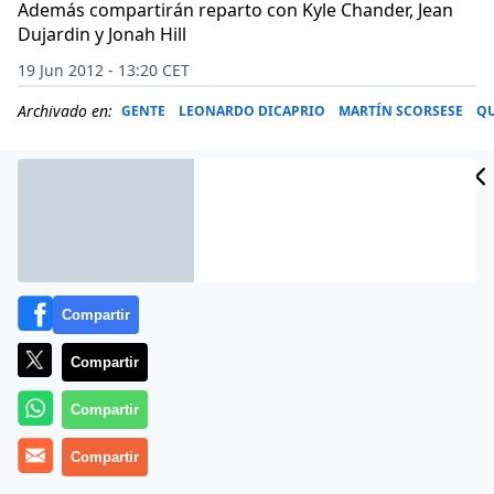
Además compartirán reparto con Kyle Chander, Jean
Dujardin y Jonah Hill
19 Jun 2012 - 13:20 CET
Archivado en:
GENTE
LEONARDO DICAPRIO
MARTÍN SCORSESE
QU
Compartir
Compartir
Compartir
Margot Robbie será la protagonista femenina de ‘The
Compartir
Wolf of Wall Street’, la nueva película de Martin