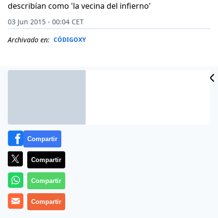
describían como 'la vecina del infierno'
03 Jun 2015 - 00:04 CET
Archivado en:
CÓDIGOXY
Compartir
Compartir
Compartir
Los vecinos de Gemma Wale, en el barrio de Small
Compartir
Heath en Birmingham, la describían como «la vecina
del infierno» por los ruidos que emitían cuando