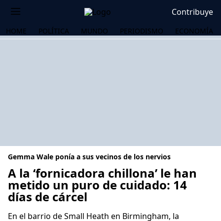
Contribuye
HOME
POLÍTICA
MUNDO
PERIODISMO
ECONOMÍA
Gemma Wale ponía a sus vecinos de los nervios
A la ‘fornicadora chillona’ le han
metido un puro de cuidado: 14
días de cárcel
OS
En el barrio de Small Heath en Birmingham, la