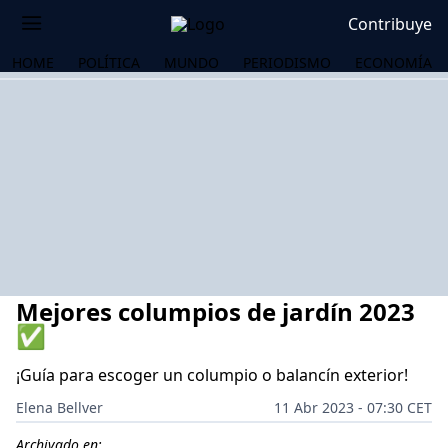
Contribuye
HOME
POLÍTICA
MUNDO
PERIODISMO
ECONOMÍA
Mejores columpios de jardín 2023
✅
¡Guía para escoger un columpio o balancín exterior!
OS
Elena Bellver
11 Abr 2023 - 07:30 CET
Archivado en: