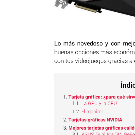
Lo más novedoso y con mejor
buenas opciones más económic
con tus videojuegos gracias a e
Índi
Tarjeta gráfica: ¿para qué sirv
La GPU y la CPU
El monitor
Tarjetas gráficas NVIDIA
Mejores tarjetas gráficas cali
ASUS Dual NVIDIA GeFor