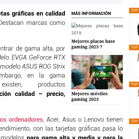
TOP 
tas gráficas en calidad
MÁS INFORMACIÓN
estacan marcas como
Mejores placas base
gaming 2023 ?
ntrar de gama alta, por
TOP 
delo
EVGA GeForce RTX
 modelo
ASUS ROG Strix
embargo, en la gama
xisten, productos
TOP 
ión calidad – precio,
Mejores móviles
gaming 2023
los ordenadores
, Acer, Asus o Lenovo tienen
TOP 
ndimiento, con las tarjetas gráficas pasa lo
para gama alta y media y para la
n modelos