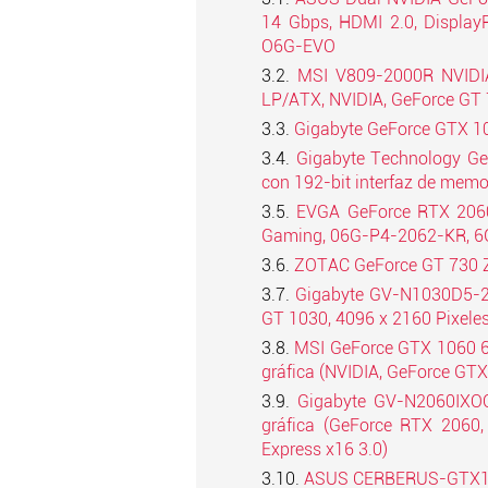
14 Gbps, HDMI 2.0, DisplayP
O6G-EVO
MSI V809-2000R NVIDIA
LP/ATX, NVIDIA, GeForce GT 
Gigabyte GeForce GTX 
Gigabyte Technology G
con 192-bit interfaz de mem
EVGA GeForce RTX 2060
Gaming, 06G-P4-2062-KR, 6
ZOTAC GeForce GT 730 Zo
Gigabyte GV-N1030D5-2G
GT 1030, 4096 x 2160 Pixele
MSI GeForce GTX 1060 
gráfica (NVIDIA, GeForce GTX
Gigabyte GV-N2060IXO
gráfica (GeForce RTX 2060,
Express x16 3.0)
ASUS CERBERUS-GTX1050