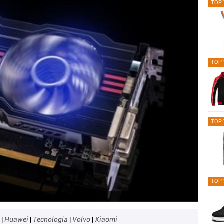
TOP 
TOP 
TOP 
TOP 
e
|
Huawei
|
Tecnología
|
Volvo
|
Xiaomi