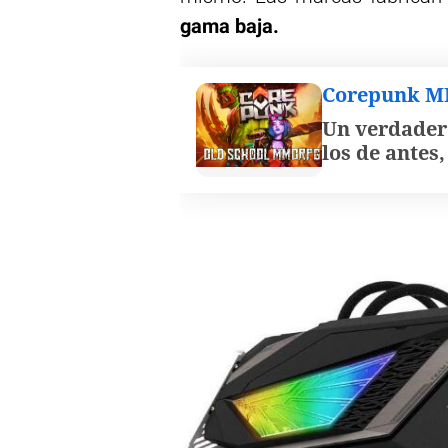
gama baja.
Corepunk 
Un verdader
los de antes