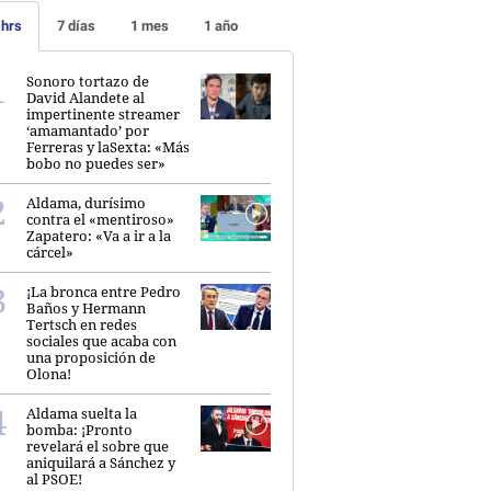
 hrs
7 días
1 mes
1 año
Sonoro tortazo de
David Alandete al
impertinente streamer
‘amamantado’ por
Ferreras y laSexta: «Más
bobo no puedes ser»
Aldama, durísimo
contra el «mentiroso»
Zapatero: «Va a ir a la
cárcel»
¡La bronca entre Pedro
Baños y Hermann
Tertsch en redes
sociales que acaba con
una proposición de
Olona!
Aldama suelta la
bomba: ¡Pronto
revelará el sobre que
aniquilará a Sánchez y
al PSOE!