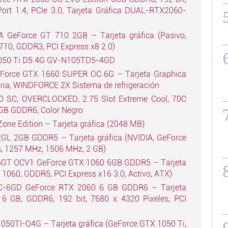
ort 1.4, PCIe 3.0, Tarjeta Gráfica DUAL-RTX2060-
 GeForce GT 710 2GB – Tarjeta gráfica (Pasivo,
710, GDDR3, PCI Express x8 2.0)
1050 Ti D5 4G GV-N105TD5-4GD
eForce GTX 1660 SUPER OC 6G – Tarjeta Graphica
oria, WINDFORCE 2X Sistema de refrigeración
 SC, OVERCLOCKED, 2.75 Slot Extreme Cool, 70C
GB GDDR6, Color Negro
ne Edition – Tarjeta gráfica (2048 MB)
L 2GB GDDR5 – Tarjeta gráfica (NVIDIA, GeForce
s, 1257 MHz, 1506 MHz, 2 GB)
6GT OCV1 GeForce GTX 1060 6GB GDDR5 – Tarjeta
 1060, GDDR5, PCI Express x16 3.0, Activo, ATX)
C-6GD GeForce RTX 2060 6 GB GDDR6 – Tarjeta
 6 GB, GDDR6, 192 bit, 7680 x 4320 Pixeles, PCI
TI-O4G – Tarjeta gráfica (GeForce GTX 1050 Ti,