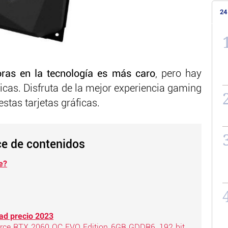
24
as en la tecnología es más caro
, pero hay
as. Disfruta de la mejor experiencia gaming
stas tarjetas gráficas.
ce de contenidos
e?
dad precio 2023
ce RTX 2060 OC EVO Edition 6GB GDDR6, 192 bit,