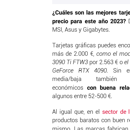
¿Cuáles son las mejores tarje
precio para este año 2023?
D
MSI, Asus y Gigabytes.
Tarjetas gráficas puedes enco
más de 2.000 €,
como el mo
3090 Ti FTW3
por 2.563 € o
el
GeForce RTX 4090.
Sin 
media/baja también e
con buena relac
económicos
algunos entre 52-500 €.
Al igual que, en el
sector de 
productos baratos con buen re
mismo. Las marcas fabrica