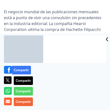
El negocio mundial de las publicaciones mensuales
está a punto de vivir una convulsión sin precedentes
en la industria editorial: La compañía Hearst
Corporation ultima la compra de Hachette Filipacchi
Mèdias … Esta última, subsidiaria del grupo galo
Lagardère Media, es el mayor editor de revistas del
Planeta. La operación dará origen al nuevo número
uno global del sector, con cerca de 400 ediciones
internacionales en conjunto, más de 67 títulos
diferentes distribuidos en los cinco continentes y 309
años de historia acumulada entre ambos …
Compartir
Lea el artículo completo en
www.eleconomista.es
Compartir
Compartir
Compartir