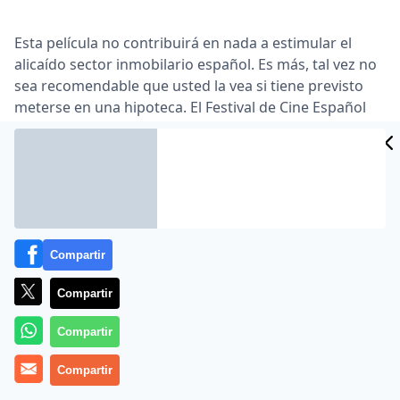
Esta película no contribuirá en nada a estimular el
alicaído sector inmobilario español. Es más, tal vez no
sea recomendable que usted la vea si tiene previsto
meterse en una hipoteca. El Festival de Cine Español
de Málaga proyectó ayer, dentro de su sección oficial,
Cinco metros cuadrados, tercera película de Max
Lemcke (Madrid, 1966), que prolonga el inmejorable
buen gusto que dejó su anterior cinta, Casual day …
Lea el artículo completo en
www.publico.es
Compartir
Compartir
Compartir
Compartir