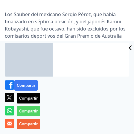
Los Sauber del mexicano Sergio Pérez, que había
finalizado en séptima posición, y del japonés Kamui
Kobayashi, que fue octavo, han sido excluidos por los
comisarios deportivos del Gran Premio de Australia
por no tener los alerones traseros de acuerdo con el
reglamento … En la inspección posterior a la carrera
de los coches de los diez primeros clasificados, el
delegado técnico de la Federación Internacional del
Automóvil encontró que los alerones traseros de los
Sauber no respondían a las medidas reglamentarias y
pasó el correspondiente informe a la comisarios
Compartir
deportivos …
Compartir
Lea el artículo completo en
www.as.com
Compartir
Compartir