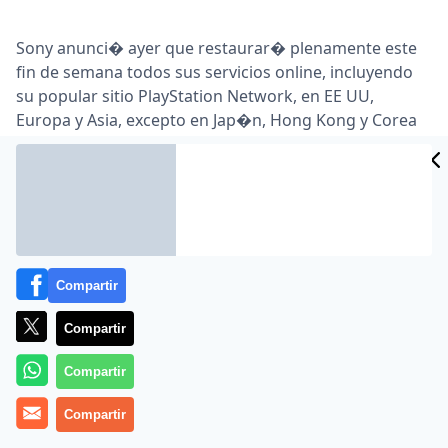
Sony anunci� ayer que restaurar� plenamente este
fin de semana todos sus servicios online, incluyendo
su popular sitio PlayStation Network, en EE UU,
Europa y Asia, excepto en Jap�n, Hong Kong y Corea
del Sur … Sony, que ha sufrido fuertes p�rdidas por el
ataque y que ha recibido duras cr�ticas por la
gesti�n del problema, ya reinici� parcialmente
algunos servicios el 15 de mayo, permitiendo a sus
usuarios acceder a juegos online, listas de amigos y
funciones de chat, entre otras actividades …
Compartir
Lea el artículo completo en
www.cincodias.com
Compartir
Compartir
Compartir