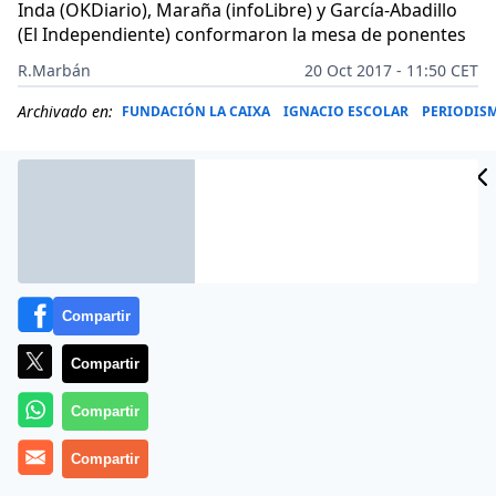
Inda (OKDiario), Maraña (infoLibre) y García-Abadillo
(El Independiente) conformaron la mesa de ponentes
R.Marbán
20 Oct 2017 - 11:50 CET
Archivado en:
FUNDACIÓN LA CAIXA
IGNACIO ESCOLAR
PERIODIS
Compartir
Compartir
Compartir
La segunda jornada del ciclo de conferencias de
Compartir
periodismo organizada por la FAPE y con el apoyo de