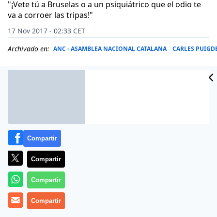
"¡Vete tú a Bruselas o a un psiquiátrico que el odio te
va a corroer las tripas!"
17 Nov 2017 - 02:33 CET
Archivado en:
ANC - ASAMBLEA NACIONAL CATALANA
CARLES PUIG
Compartir
Compartir
Compartir
Estan hechos de otra pasta estos independentistas, y
Compartir
cada vez hay más ciudadanos que los están mandando