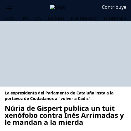
Contribuye
HOME
POLÍTICA
MUNDO
PERIODISMO
ECONOMÍA
La expresidenta del Parlamento de Cataluña insta a la
portavoz de Ciudadanos a "volver a Cádiz"
Núria de Gispert publica un tuit
xenófobo contra Inés Arrimadas y
OS
le mandan a la mierda