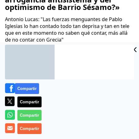
optimismo de Barrio Sésamo?»
Antonio Lucas: "Las fuerzas menguantes de Pablo
Iglesias lo han contado todo tan deprisa y tan en tele
que en este momento no saben qué contar, más allá
de no contar con Grecia"
Juan Velarde
06 Ago 2015 - 07:14 CET
Archivado en:
AHORA MADRID
ALBERT RIVERA
ALFREDO PÉREZ-RU
Compartir
Compartir
Compartir
Compartir