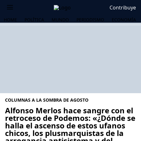
Contribuye
HOME
POLÍTICA
MUNDO
PERIODISMO
ECONOMÍA
COLUMNAS A LA SOMBRA DE AGOSTO
Alfonso Merlos hace sangre con el
retroceso de Podemos: «¿Dónde se
halla el ascenso de estos ufanos
OS
chicos, los plusmarquistas de la
arrogancia antisistema y del