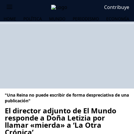
Contribuye
HOME
POLÍTICA
MUNDO
PERIODISMO
ECONOMÍA
"Una Reina no puede escribir de forma despreciativa de una
publicación"
El director adjunto de El Mundo
responde a Doña Letizia por
OS
llamar «mierda» a ‘La Otra
Crónica’