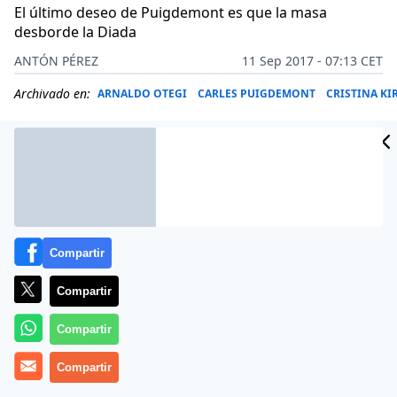
El último deseo de Puigdemont es que la masa
desborde la Diada
ANTÓN PÉREZ
11 Sep 2017 - 07:13 CET
Archivado en:
ARNALDO OTEGI
CARLES PUIGDEMONT
CRISTINA K
Compartir
Compartir
Compartir
Compartir
La sensación es que cada vez son más los ciudadanos
españoles partidarios de que los golpistas catalanes