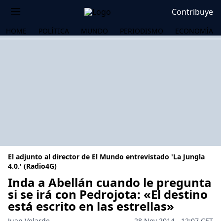
Contribuye
HOME
POLÍTICA
MUNDO
PERIODISMO
ECONOMÍA
El adjunto al director de El Mundo entrevistado 'La Jungla
4.0.' (Radio4G)
Inda a Abellán cuando le pregunta
si se irá con Pedrojota: «El destino
OS
está escrito en las estrellas»
Juan Velarde
28 Nov 2014 - 12:07 CET