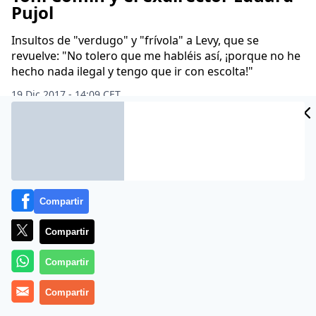
Pujol
Insultos de "verdugo" y "frívola" a Levy, que se
revuelve: "No tolero que me habléis así, ¡porque no he
hecho nada ilegal y tengo que ir con escolta!"
19 Dic 2017 - 14:09 CET
Archivado en:
ANDREA LEVY
CARLES PUIGDEMONT
TELEVISIÓN
T
Compartir
Compartir
Compartir
Compartir