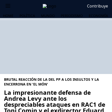
Contribuye
HOME
POLÍTICA
MUNDO
PERIODISMO
ECONOMÍA
BRUTAL REACCIÓN DE LA DEL PP A LOS INSULTOS Y LA
ENCERRONA EN 'EL MÓN'
La impresionante defensa de
Andrea Levy ante los
OS
despreciables ataques en RAC1 de
Toni Comin y el exdirector Eduard